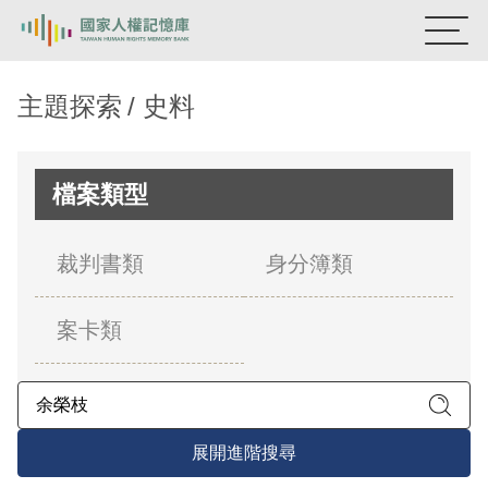
:::
國家人權記憶庫
主題探索
史料
熱門關鍵字：
陳孟和
李舜治
鹿窟事件
安康接待室
新生訓導處
蛋殼畫
送物單
檔案類型
主題探索
裁判書類
身分簿類
背景知識
案卡類
關於我們
意見信箱
展開進階搜尋