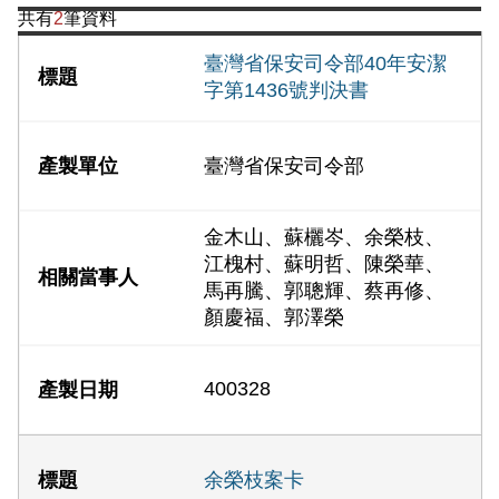
共有
2
筆資料
臺灣省保安司令部40年安潔
字第1436號判決書
臺灣省保安司令部
金木山、蘇欐岑、余榮枝、
江槐村、蘇明哲、陳榮華、
馬再騰、郭聰輝、蔡再修、
顏慶福、郭澤榮
400328
余榮枝案卡