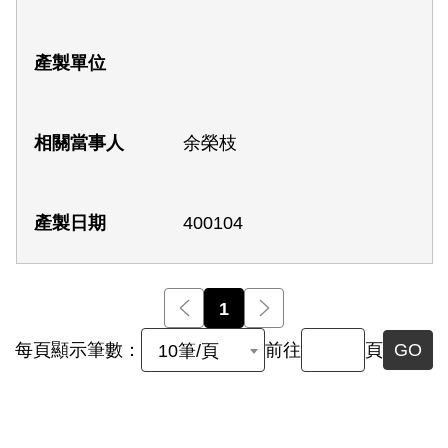
余榮枝
400104
前一頁
1
後一頁
每頁顯示筆數：
前往
頁
GO
10筆/頁