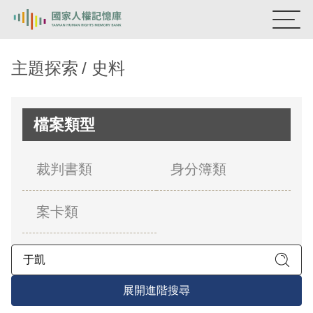
:::
國家人權記憶庫
主題探索
史料
熱門關鍵字：
陳孟和
李舜治
鹿窟事件
安康接待室
新生訓導處
蛋殼畫
送物單
檔案類型
主題探索
裁判書類
身分簿類
背景知識
案卡類
關於我們
意見信箱
展開進階搜尋