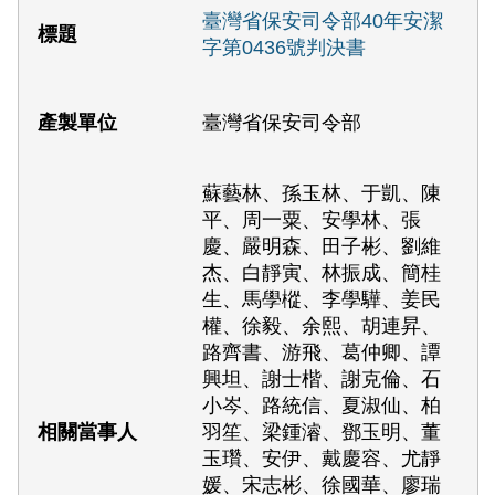
臺灣省保安司令部40年安潔
字第0436號判決書
臺灣省保安司令部
蘇藝林、孫玉林、于凱、陳
平、周一粟、安學林、張
慶、嚴明森、田子彬、劉維
杰、白靜寅、林振成、簡桂
生、馬學樅、李學驊、姜民
權、徐毅、余熙、胡連昇、
路齊書、游飛、葛仲卿、譚
興坦、謝士楷、謝克倫、石
小岑、路統信、夏淑仙、柏
羽笙、梁鍾濬、鄧玉明、董
玉瓚、安伊、戴慶容、尤靜
媛、宋志彬、徐國華、廖瑞