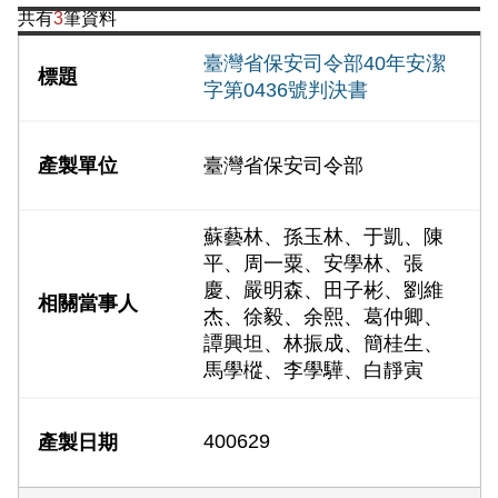
共有
3
筆資料
臺灣省保安司令部40年安潔
字第0436號判決書
臺灣省保安司令部
蘇藝林、孫玉林、于凱、陳
平、周一粟、安學林、張
慶、嚴明森、田子彬、劉維
杰、徐毅、余熙、葛仲卿、
譚興坦、林振成、簡桂生、
馬學樅、李學驊、白靜寅
400629