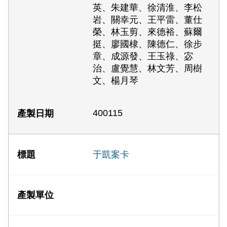
英、朱建華、徐清淮、李松
岩、關幸元、王平雷、董仕
榮、林玉剪、來德裕、蘇爾
挺、廖國棣、陳德仁、徐步
章、成源發、王玉祿、宓
治、盧覺慧、林文芳、周樹
文、楊月琴
400115
于凱案卡