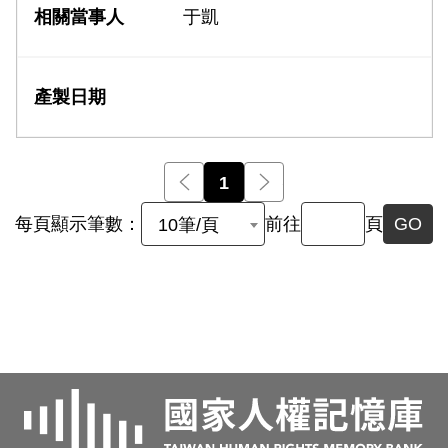
于凱
前一頁
1
後一頁
每頁顯示筆數：
前往
頁
GO
10筆/頁