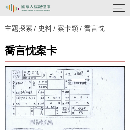
:::
國家人權記憶庫
主題探索
史料
案卡類
喬言忱
熱門關鍵字：
陳孟和
李舜治
鹿窟事件
安康接待室
喬言忱案卡
新生訓導處
蛋殼畫
送物單
主題探索
背景知識
關於我們
意見信箱