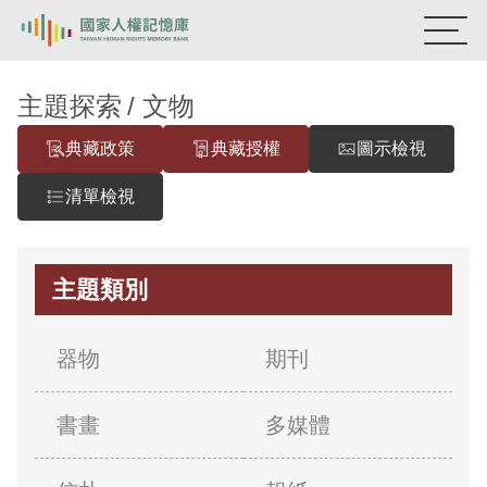
:::
國家人權記憶庫
主題探索
文物
典藏政策
典藏授權
圖示檢視
熱門關鍵字：
陳孟和
李舜治
鹿窟事件
安康接待室
新生訓導處
蛋殼畫
送物單
清單檢視
主題探索
主題類別
背景知識
關於我們
器物
期刊
意見信箱
書畫
多媒體