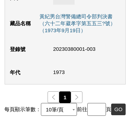
黃紀男台灣警備總司令部判決書
（六十二年葳孝字第五五三?號）
（1973年9月19日）
20230380001-003
1973
前一頁
1
後一頁
每頁顯示筆數：
前往
頁
GO
10筆/頁