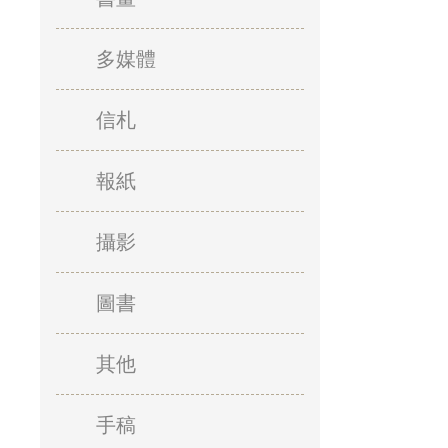
多媒體
信札
報紙
攝影
圖書
其他
手稿