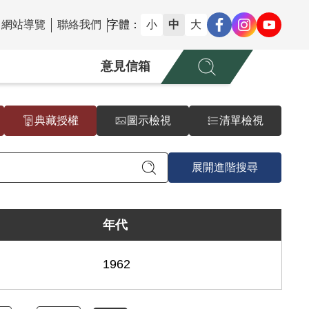
網站導覽
聯絡我們
字體：
小
中
大
意見信箱
典藏授權
圖示檢視
清單檢視
展開進階搜尋
年代
1962