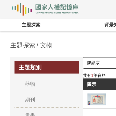
國家人權記憶庫
:::
主題探索
背景
主題探索
文物
主題類別
共有
1
筆資料
器物
圖示
期刊
書畫