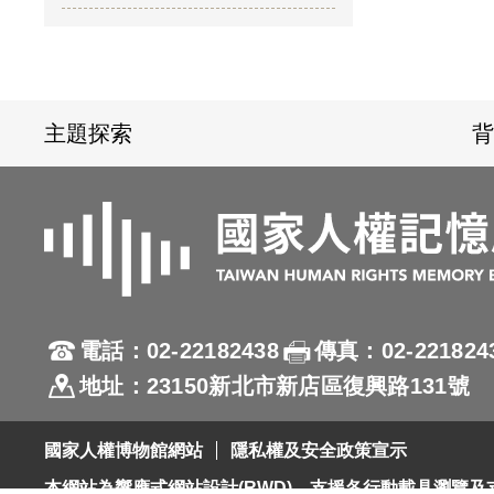
:::
主題探索
背
電話：02-22182438
傳真：02-221824
地址：23150新北市新店區復興路131號
國家人權博物館網站
隱私權及安全政策宣示
本網站為響應式網站設計(RWD)，支援各行動載具瀏覽及支援Fi