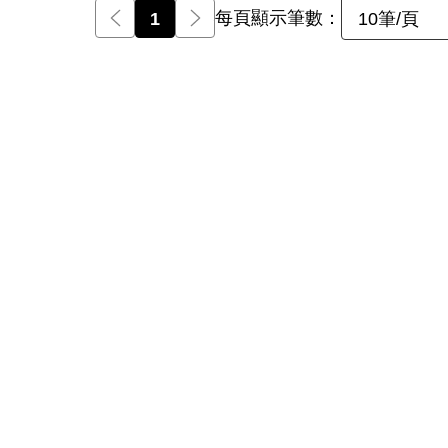
每頁顯示筆數：
前一頁
1
後一頁
10筆/頁