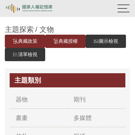
:::
國家人權記憶庫
主題探索
文物
典藏政策
典藏授權
圖示檢視
熱門關鍵字：
陳孟和
李舜治
鹿窟事件
安康接待室
新生訓導處
蛋殼畫
送物單
清單檢視
主題探索
主題類別
背景知識
關於我們
器物
期刊
意見信箱
書畫
多媒體