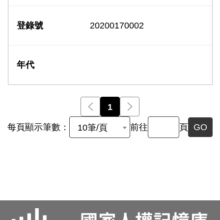
20200170002
前一頁
1
後一頁
每頁顯示筆數：
前往
頁
GO
10筆/頁