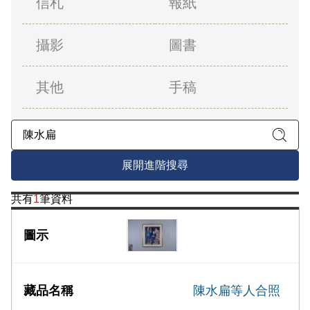
信札
報紙
攝影
圖書
其他
手稿
展開進階搜尋
共有
1
筆資料
陳水扁等人合照