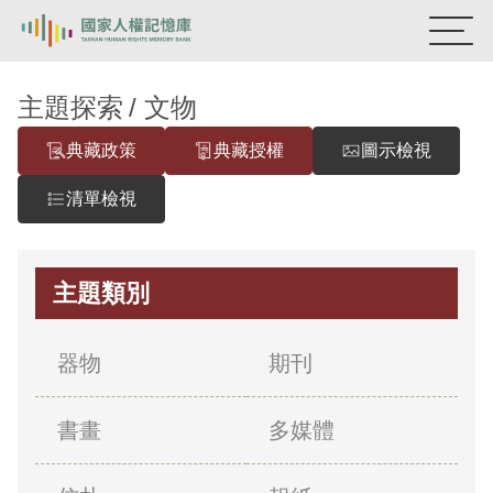
:::
國家人權記憶庫
主題探索
文物
典藏政策
典藏授權
圖示檢視
熱門關鍵字：
陳孟和
李舜治
鹿窟事件
安康接待室
新生訓導處
蛋殼畫
送物單
清單檢視
主題探索
主題類別
背景知識
關於我們
器物
期刊
意見信箱
書畫
多媒體