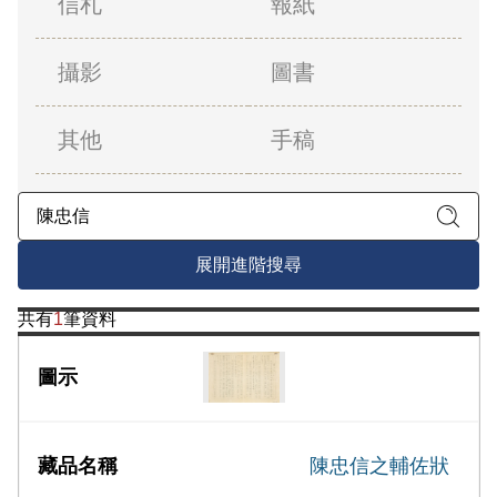
信札
報紙
攝影
圖書
其他
手稿
展開進階搜尋
共有
1
筆資料
陳忠信之輔佐狀