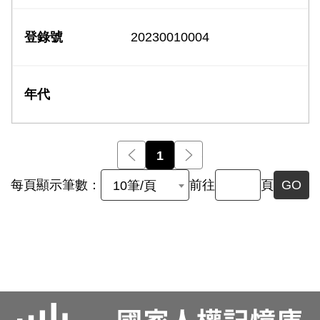
20230010004
前一頁
1
後一頁
每頁顯示筆數：
前往
頁
GO
10筆/頁