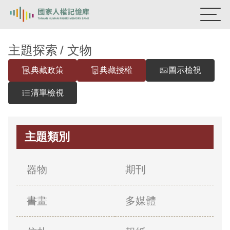
:::
國家人權記憶庫
主題探索
文物
典藏政策
典藏授權
圖示檢視
熱門關鍵字：
陳孟和
李舜治
鹿窟事件
安康接待室
新生訓導處
蛋殼畫
送物單
清單檢視
主題探索
主題類別
背景知識
關於我們
器物
期刊
意見信箱
書畫
多媒體