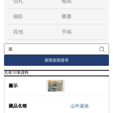
信札
報紙
攝影
圖書
其他
手稿
展開進階搜尋
共有
38
筆資料
山中湯池