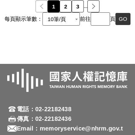
前一頁
1
2
3
...
後一頁
每頁顯示筆數：
前往
頁
GO
10筆/頁
電話：02-22182438
傳真：02-22182436
Email：memoryservice@nhrm.gov.t