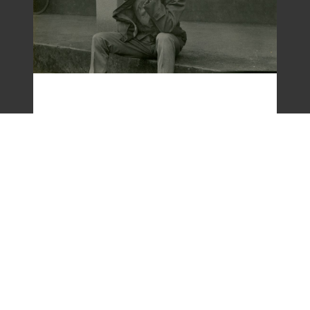
梁令惠友人獨照