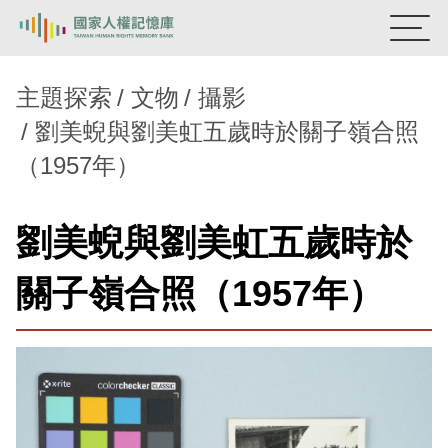
:::
國家人權記憶庫
主題探索
文物
攝影
劉美蜺與劉美虹五歲時於關子嶺合照
熱門關鍵字：
陳孟和
李舜治
鹿窟事件
安康接待室
（1957年）
新生訓導處
蛋殼畫
送物單
主題探索
劉美蜺與劉美虹五歲時於
背景知識
關子嶺合照（1957年）
關於我們
意見信箱