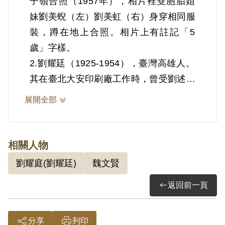
子嶺合照（1957年），相片裡雙胞胎姐
妹劉美蜺（左）劉美虹（右）身穿相同服
裝，蹲在地上合照。相片上有註記「5
歲」字樣。
2.劉耀廷（1925-1954），臺灣高雄人。
其在臺北大安印刷廠工作時，曾受劉述生
召集，與魏文賢、方阿運、蕭慶璋、吳
展開全部
金、王正雄、邱登聰等人共同印刷朱毛匪
幫叛亂文件「中華人民共和國開國文
獻」、「中華人民共和國國歌」及新聞論
相關人物
文等。後經劉述生吸收參加叛亂組織，復
劉耀庭(劉耀廷)
魏文賢
受召集開會，由其宣佈所參加之組織名稱
返回前一頁
為「TL支部」，告誡前所印刷之文件應
絕對保密等情。1952年10月17日被羈
押。1953年經臺灣省保安司令部以《懲
分享
列印