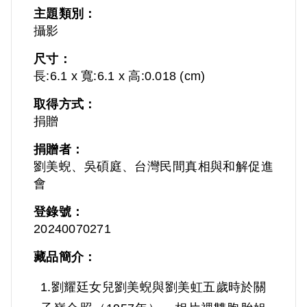
主題類別：
攝影
尺寸：
長:6.1 x 寬:6.1 x 高:0.018 (cm)
取得方式：
捐贈
捐贈者：
劉美蜺、吳碩庭、台灣民間真相與和解促進
會
登錄號：
20240070271
藏品簡介：
1.劉耀廷女兒劉美蜺與劉美虹五歲時於關