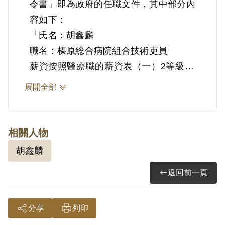
令書」即為政府的任職文件，其中部分內
容如下：
「氏名：胡鑫麟
職名：榛原総合病院組合技術吏員
薪資按照醫療職的薪資表（一）2等級18
號發薪。
展開全部
昭和53年4月1日
榛原総合病院組合
管理者榛原町長 飯塚久人」
相關人物
1976年，在不堪國家機器於其出獄後長
胡鑫麟
期騷擾及監控之下，胡鑫麟醫師以至美國
返回前一頁
前往探視在美念書的公子胡乃元先生為由
離開台灣，後又輾轉至日本生活、執業，
之後其夫人胡李碧珠女士前去日本與其相
分享
列印
聚，直至解嚴、動員戡亂時期終結、台灣