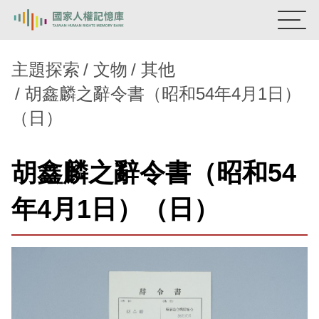
:::
國家人權記憶庫
主題探索
文物
其他
胡鑫麟之辭令書（昭和54年4月1日）
熱門關鍵字：
陳孟和
李舜治
鹿窟事件
安康接待室
（日）
新生訓導處
蛋殼畫
送物單
主題探索
胡鑫麟之辭令書（昭和54
背景知識
年4月1日）（日）
關於我們
意見信箱