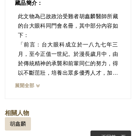
藏品簡介：
此文物為已故政治受難者胡鑫麟醫師所藏
的台大眼科同門會名冊，其中部分內容如
下：
「前言：台大眼科成立於一八九七年三
月，至今正值一世紀。於漫長歲月中，由
於傳統精神的承襲和前輩同仁的努力，得
以不斷茁壯，培養出眾多優秀人才，加惠
於百姓，造福於社會。台大眼科多年來曾
展開全部
陸續整理通訊錄贈送同盟會會員，但仍未
能整理成冊，值此台大眼科成立百週年之
際，予以編印成冊得以促進同仁間相互之
相關人物
了解及收取互磋之效，同時有助於相互轉
胡鑫麟
介病人得以更有效疏解百姓眼疾之苦，則