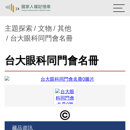
:::
國家人權記憶庫
主題探索
文物
其他
台大眼科同門會名冊
熱門關鍵字：
陳孟和
李舜治
鹿窟事件
安康接待室
新生訓導處
蛋殼畫
送物單
台大眼科同門會名冊
主題探索
背景知識
關於我們
意見信箱
藏品資訊