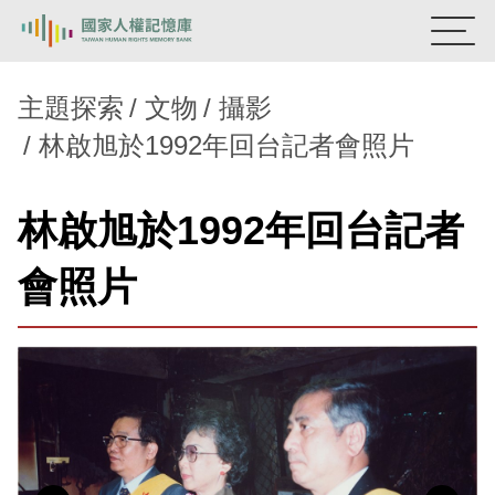
:::
國家人權記憶庫
主題探索
文物
攝影
林啟旭於1992年回台記者會照片
熱門關鍵字：
陳孟和
李舜治
鹿窟事件
安康接待室
新生訓導處
蛋殼畫
送物單
林啟旭於1992年回台記者
主題探索
會照片
背景知識
關於我們
意見信箱