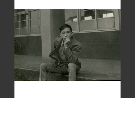
梁令惠友人獨照