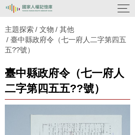
:::
國家人權記憶庫
主題探索
文物
其他
臺中縣政府令（七一府人二字第四五
熱門關鍵字：
陳孟和
李舜治
鹿窟事件
安康接待室
五??號）
新生訓導處
蛋殼畫
送物單
主題探索
臺中縣政府令（七一府人
背景知識
二字第四五五??號）
關於我們
意見信箱