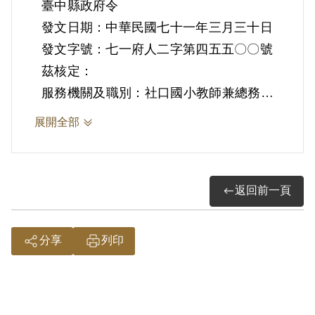
臺中縣政府令
發文日期：中華民國七十一年三月三十日
發文字號：七一府人二字第四五五〇〇號
茲核定：
服務機關及職別：社口國小教師兼總務主
任
展開全部
姓名：呂鐵石
具體事蹟：（1）辦理改善教室照明18間
（2）辦理修建瓦頂教室5間
返回前一頁
核定情形：記功乙次
適用何種獎懲規定條款：省府教育廳
分享
列印
(7)1.15.教六字第九六一五七號函
附件：令一件