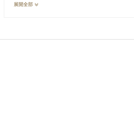
具體事蹟：ㄧ、辦理改建廁所乙棟工程
展開全部
二、辦理興建綜合水泥球場
核定情形：嘉獎貳次
適用何種獎懲規定條款：依省府68.4.24.府
劃前三年工作獎懲要點
附件：令乙件