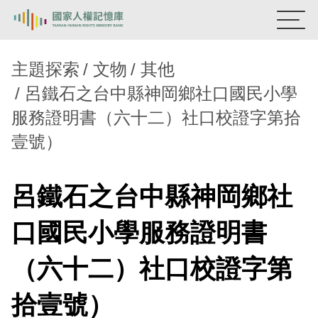
:::
國家人權記憶庫
主題探索
文物
其他
呂鐵石之台中縣神岡鄉社口國民小學
熱門關鍵字：
陳孟和
李舜治
鹿窟事件
安康接待室
服務證明書（六十二）社口校證字第拾
新生訓導處
蛋殼畫
送物單
壹號）
主題探索
背景知識
呂鐵石之台中縣神岡鄉社
關於我們
口國民小學服務證明書
意見信箱
（六十二）社口校證字第
拾壹號）