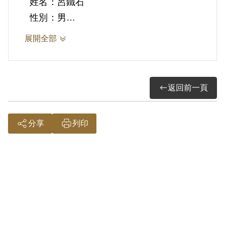
姓名：呂鐵石
性別：男
年齡：47
展開全部
任職年月：民國伍拾柒年參月
卸職年月：現仍在職
服務成績：優異
返回前一頁
右給呂鐵石收執
中華民國陸拾貳年壹月拾玖日
分享
列印