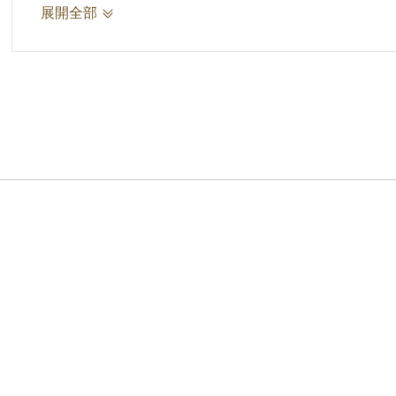
原等級薪點：五等一級126點
展開全部
考核優劣事蹟摘要：甲等
核定獎懲：升給一薪點、一點年功薪改發半個月
右通知 游常娥君