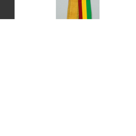
艾琳達設計的三色帶之
:::