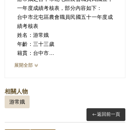
一年度成績考核表，部分內容如下：
台中市北屯區農會職員民國五十一年度成
績考核表
姓名：游常娥
年齡：三十三歲
籍貫：台中市
所屬部分：推廣股
展開全部
現職名稱：家政指導員
呈辦事項：家政指導、組訓
到職年月：民國五〇年二月
相關人物
原支薪額：一六〇元
游常娥
直屬主管意見：敦厚謙和擬晉壹級
返回前一頁
成績考核委員會初核總分數：七九分
獎懲評語：敦厚擬晉壹級