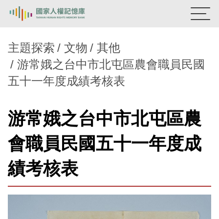
:::
國家人權記憶庫
主題探索
文物
其他
游常娥之台中市北屯區農會職員民國
熱門關鍵字：
陳孟和
李舜治
鹿窟事件
安康接待室
五十一年度成績考核表
新生訓導處
蛋殼畫
送物單
主題探索
游常娥之台中市北屯區農
背景知識
會職員民國五十一年度成
關於我們
績考核表
意見信箱