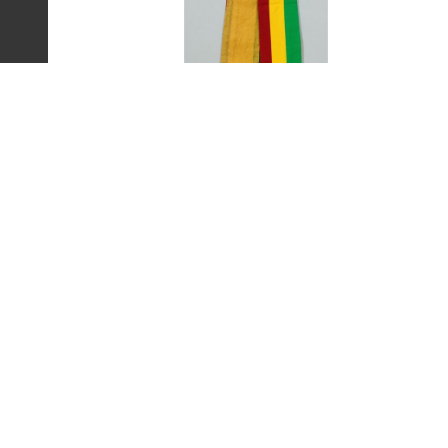
艾琳達設計的三色帶之
:::