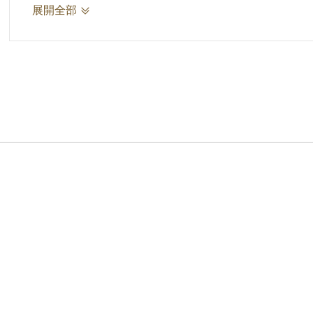
考核總分：79分
展開全部
考核等級：乙
核定獎懲：晉一級
合格或不合格：合格
右通知 游常娥