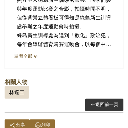
與年度運動比賽之合影，拍攝時間不明，
但從背景立體看板可得知是綠島新生訓導
處舉辦之年度運動會時拍攝。
綠島新生訓導處為達到「教化」政治犯，
每年會舉辦體育競賽運動會，以每個中隊
為單位參與籃球、排球等比賽，除了能作
展開全部
為官方宣傳外，也讓受刑人有消耗體力及
宣洩壓力之管道；各中隊隊伍以管理方官
兵與政治受難者組成，可說是少數管理方
相關人物
及被管理方相處「融洽」之情況。
林達三
照片中可見獲獎錦旗及後方第四屆年度運
返回前一頁
動會立體看板，在物資缺乏的離島綠島，
研判是由政治受難者發揮藝術天分及就地
取材製作而成。
分享
列印