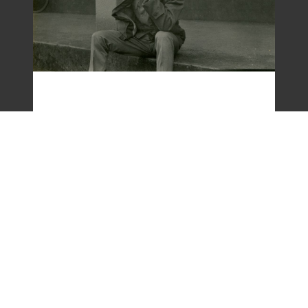
梁令惠友人獨照