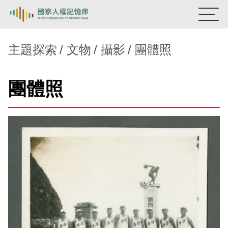
:::
國家人權記憶庫
主題探索
文物
攝影
團體照
熱門關鍵字：
陳孟和
李舜治
鹿窟事件
安康接待室
團體照
新生訓導處
蛋殼畫
送物單
主題探索
背景知識
關於我們
意見信箱