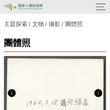
:::
國家人權記憶庫
主題探索
文物
攝影
團體照
熱門關鍵字：
陳孟和
李舜治
鹿窟事件
安康接待室
團體照
新生訓導處
蛋殼畫
送物單
主題探索
背景知識
關於我們
意見信箱
Previous
Nex