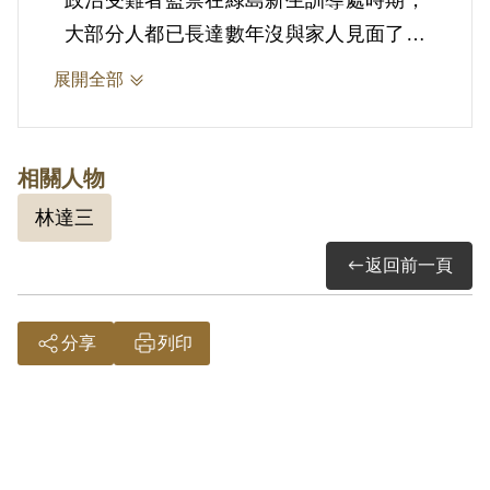
政治受難者監禁在綠島新生訓導處時期，
大部分人都已長達數年沒與家人見面了，
而人在台灣本島的家人為了思念，在經濟
展開全部
條件允許的情況下，會選擇遠渡綠島與許
久不見的政治受難者見上一面。然而，要
從台灣本島至離島綠島一趟絕非易事，除
相關人物
了必須申請會面獲准外，還必須搭長途車
林達三
程的火車或客運到台東，再由台東搭公車
返回前一頁
到台東富岡港搭船到綠島，通常至少要花
上一天一夜才能抵達綠島，但若遇到颱風
船隻不開的話，就必須待數日海相平穩才
分享
列印
能前往綠島。
林達三先生的公子林燿呈先生回憶到，此
次到綠島會面應是其有記憶以來第一次與
父親見面，是由其伯父母帶著他及糖薛妹