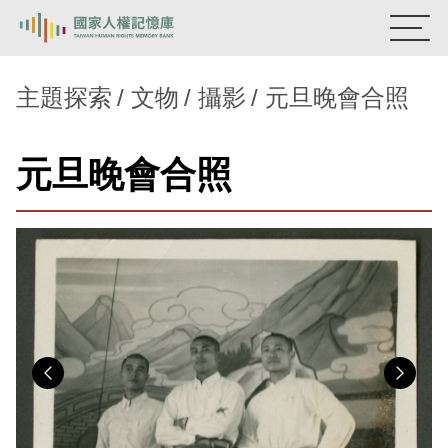
:::
國家人權記憶庫
主題探索
文物
攝影
元旦晚會合照
熱門關鍵字：
陳孟和
李舜治
鹿窟事件
安康接待室
元旦晚會合照
新生訓導處
蛋殼畫
送物單
主題探索
背景知識
關於我們
意見信箱
Previous
Nex