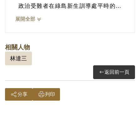
政治受難者在綠島新生訓導處平時的生
活，主要以上課及勞動為主，初期尤以勞
展開全部
動為重，因而許多政治受難者於事後回憶
皆提到，綠島新生訓導處是個不折不扣的
「勞動改造營」；能在日復一日高體力勞
相關人物
動的監禁生活得到一點喘息的機會，即是
林達三
參加由綠島新生訓導處舉辦深具宣傳意義
返回前一頁
的文藝活動，政治受難者能以參加、準
備、排演戲劇的名義免去勞動。
詮釋者：梁正杰
分享
列印