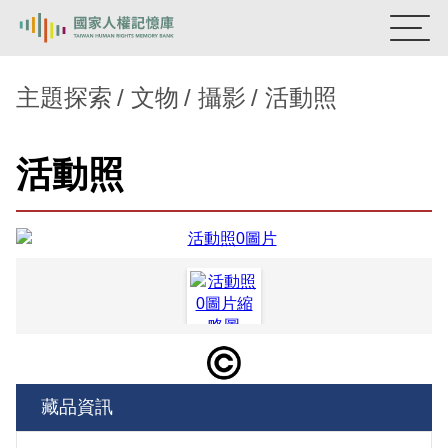
:::
國家人權記憶庫
主題探索
文物
攝影
活動照
熱門關鍵字：
陳孟和
李舜治
鹿窟事件
安康接待室
活動照
新生訓導處
蛋殼畫
送物單
主題探索
背景知識
關於我們
意見信箱
藏品資訊