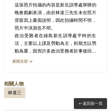
這張照片拍攝的內容是新生訓導處舉辦的
晚會戲劇表演，由於林達三先生未在照片
背面寫上書面說明，因此拍攝時間不明，
照片中演員也不明。
政治受難者在綠島新生訓導處平時的生
活，主要以上課及勞動為主，初期尤以勞
動為重，因而許多政治受難者於事後回憶
皆提到，綠島新生訓導處是個不折不扣的
展開全部
「勞動改造營」；能在日復一日高體力勞
動的監禁生活得到一點喘息的機會，即是
參加由綠島新生訓導處舉辦深具宣傳意義
相關人物
的文藝活動，政治受難者能以參加、準
林達三
備、排演戲劇的名義免去勞動。
返回前一頁
這張照片是在政治受難者表演戲劇時所拍