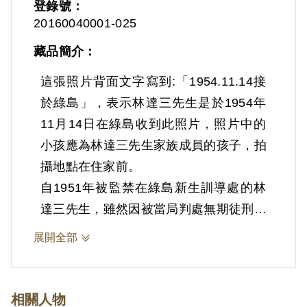
登錄號：
20160040001-025
藏品簡介：
這張照片背面文字寫到:「1954.11.14接
於綠島」，表示林達三先生是於1954年
11月14日在綠島收到此照片，照片中的
小孩應為林達三先生家族成員的孩子，拍
攝地點在住家前。
自1951年被監禁在綠島新生訓導處的林
達三先生，雖然因被當局判處無期徒刑剝
奪人身自由，但仍透過書信及照片持續關
展開全部
心家人的近況，不僅利用每周能寄信的機
會寫信給家族成員詢問健康狀況及家境近
況，還會鼓勵家人多拍照記錄生活，並要
相關人物