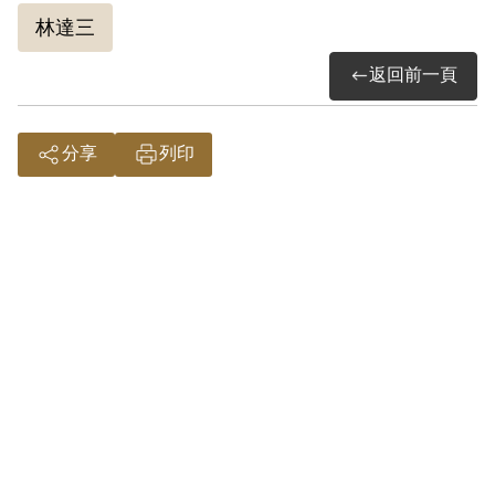
求家人回信告知家中大小事及變化。
林達三
據林達三先生的公子林燿呈先生回憶，若
返回前一頁
林達三先生在與家人的書信得知家族喜獲
新生兒時，都會迫切地向家人詢問其姓名
並要求寄張照片，好認識家族中新誕生的
分享
列印
生力軍。
詮釋者：梁正杰