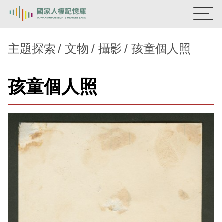
:::
國家人權記憶庫
主題探索
文物
攝影
孩童個人照
熱門關鍵字：
陳孟和
李舜治
鹿窟事件
安康接待室
孩童個人照
新生訓導處
蛋殼畫
送物單
主題探索
背景知識
關於我們
意見信箱