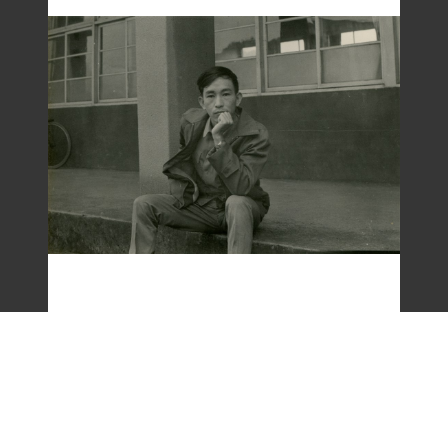
梁令惠友人獨照