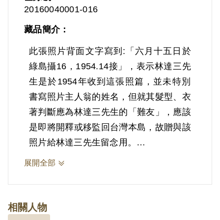
20160040001-016
藏品簡介：
此張照片背面文字寫到:「六月十五日於
綠島攝16，1954.14接」，表示林達三先
生是於1954年收到這張照篇，並未特別
書寫照片主人翁的姓名，但就其髮型、衣
著判斷應為林達三先生的「難友」，應該
是即將開釋或移監回台灣本島，故贈與該
照片給林達三先生留念用。
政治受難者被監禁在綠島新生訓導處時
展開全部
期，有別於先前被關押審訊單位或看守所
時，不確定未來會遭到當局如何處置，加
上害怕同押房會有人打小報告，因而政治
相關人物
受難者之間不會有過多深刻的交流，但在