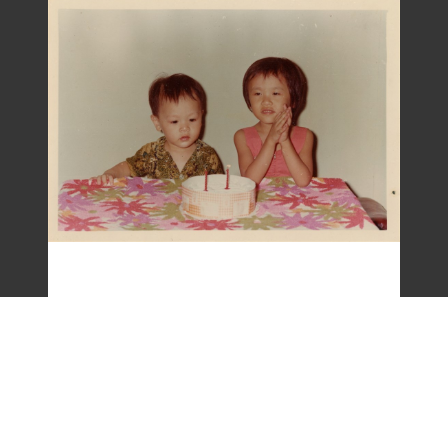
梁令惠友人兒女照片(二)