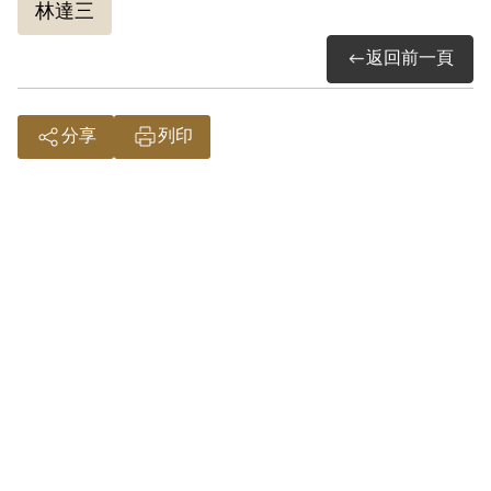
林達三
新生訓導處的「難友」之間因共同生活、
返回前一頁
勞動而進行較多的交流，且在確定刑期
後，多數政治受難者選擇不浪費青春時
光，積極地向「同學」學習知識或生活技
分享
列印
能，在艱困的監禁生活中建立起「革命情
感」。
監禁管理方對於政治犯之間的交友關係是
持戒慎恐懼的態度，政治受難者間也會顧
忌交談內容及想法會被告密者「打小報
告」，因此「同學」之間唯有一定程度的
瞭解及信任，才會發展出朋友關係，而必
須建立在深厚感情情況下，才會彼此贈與
個人照片做留念。