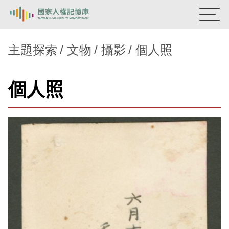
:::
國家人權記憶庫
主題探索
文物
攝影
個人照
熱門關鍵字：
陳孟和
李舜治
鹿窟事件
安康接待室
個人照
新生訓導處
蛋殼畫
送物單
主題探索
背景知識
關於我們
意見信箱