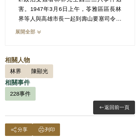
害。1947年3月6日上午，苓雅區區長林
界等人與高雄市長一起到壽山要塞司令部
談判，要求彭孟緝約束軍人，勿再對百姓
展開全部
開槍。3月6日下午，彭孟緝派出要塞軍
隊進攻高雄市政府等各地。林界與其他和
談判代表，一同被關在市府二樓，後來被
相關人物
送到高雄要塞監禁。台灣南部防衛司令部
林界
陳顯光
（司令為彭孟緝）處死林界的理由為「暴
相關事件
徒首犯林界聚集流氓，非法組織保安隊，
228事件
劫奪焚殺，擾亂治安，提出不法條件，脅
迫繳械」，與彰化人陳顯光以「共產暴徒
返回前一頁
陳顯光，鼓動學生，參加暴動，率眾圍攻
火車站」為由於1947年3月21日在高雄要
分享
列印
塞司令部被槍決。