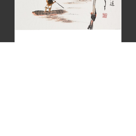
劉辰旦畫作〈一嵩春水夜歸遲〉