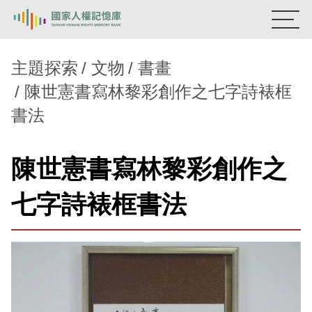
:::
國家人權記憶庫
主題探索
文物
書畫
陳世憲書寫林黎彩創作之七字詩裱框
熱門關鍵字：
陳孟和
李舜治
鹿窟事件
安康接待室
書法
新生訓導處
蛋殼畫
送物單
主題探索
陳世憲書寫林黎彩創作之
背景知識
七字詩裱框書法
關於我們
意見信箱