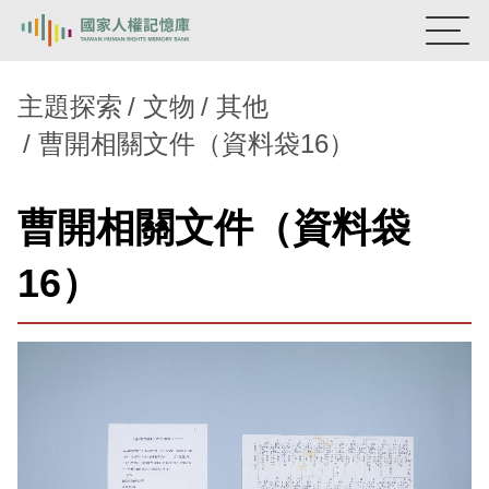
:::
國家人權記憶庫
主題探索
文物
其他
曹開相關文件（資料袋16）
熱門關鍵字：
陳孟和
李舜治
鹿窟事件
安康接待室
新生訓導處
蛋殼畫
送物單
曹開相關文件（資料袋
主題探索
16）
背景知識
關於我們
意見信箱