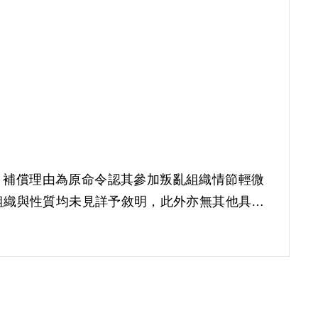
補償。補償理由為原命令認其參加叛亂組織情節輕微
組織與性質均未見詳予敘明，此外亦無其他具體