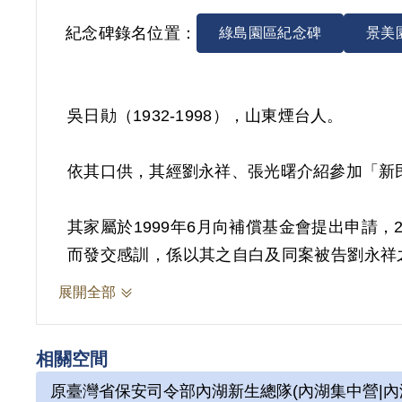
紀念碑錄名位置：
綠島園區紀念碑
景美
吳日勛（1932-1998），山東煙台人。
依其口供，其經劉永祥、張光曙介紹參加「新
其家屬於1999年6月向補償基金會提出申請，
而發交感訓，係以其之自白及同案被告劉永祥
之叛亂活動可資佐證，故應認本案非有實據。
展開全部
相關空間
原臺灣省保安司令部內湖新生總隊(內湖集中營|內