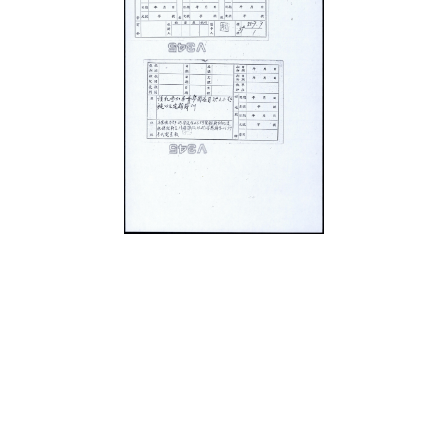
史料
Historical Materials