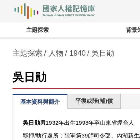
國家人權記憶庫
:::
主題探索
背景
主題探索
人物
1940
吳日勛
吳日勛
平復或賠(補)償
基本資料與簡介
吳日勛
男
1932年出生
1998年卒
山東省
煙台人
羈押/執行處所：
陸軍第39師司令部、內湖新生