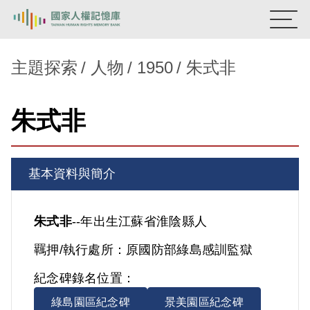
:::
國家人權記憶庫
主題探索
人物
1950
朱式非
熱門關鍵字：
陳孟和
李舜治
鹿窟事件
安康接待室
朱式非
新生訓導處
蛋殼畫
送物單
主題探索
基本資料與簡介
背景知識
關於我們
朱式非
--年出生
江蘇省
淮陰縣人
羈押/執行處所：
原國防部綠島感訓監獄
意見信箱
紀念碑錄名位置：
綠島園區紀念碑
景美園區紀念碑