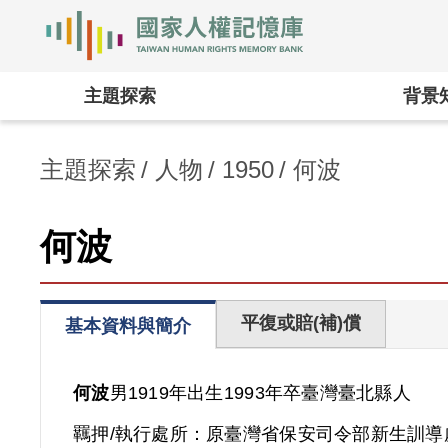
國家人權記憶庫
:::
主題探索
背景
主題探索
人物
1950
何波
何波
平復或賠(補)償
基本資料與簡介
何波
男
1919年出生
1993年卒
臺灣
臺北縣人
羈押/執行處所：
原臺灣省保安司令部新生訓導