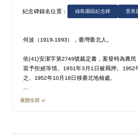
紀念碑錄名位置：
綠島園區紀念碑
景美
何波（1919-1993），臺灣臺北人。
依(41)安潔字第2749號裁定書，案發時
當予拒絕等情。1951年3月1日被羈押。1
之。1952年10月18日移臺北地檢處。
其家屬於2011年3月向補償基金會提出申請
展開全部
近，思想行為不免受其薰染，予以交付感化等
2019年5月經促轉會公告撤銷判決處分。