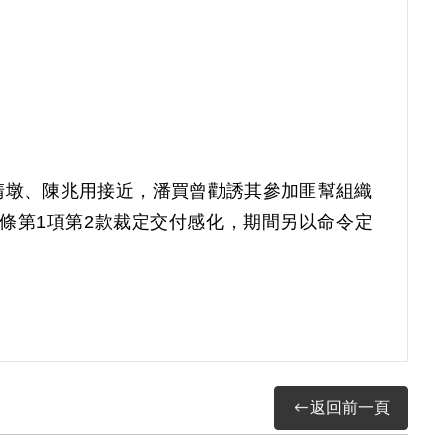
陳清墩、陳兆用接近，潘買曾勸誘其參加匪幫組織
8條第1項第2款裁定交付感化，期間另以命令定
償。補償理由為原裁定認其與叛徒陳清墩等結交接
返回前一頁