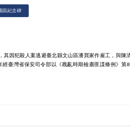
園區紀念碑
為農民，其因犯殺人案逃避臺北縣文山區潘買家作雇工，與
952年經臺灣省保安司令部以《戡亂時期檢肅匪諜條例》第
，2011年9月經第7屆第2次臨時董事會審核通過予以補
情，屬思想層次問題，故認本案非有實據。