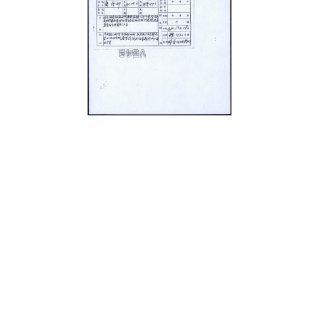
史料
Historical Materials
展開