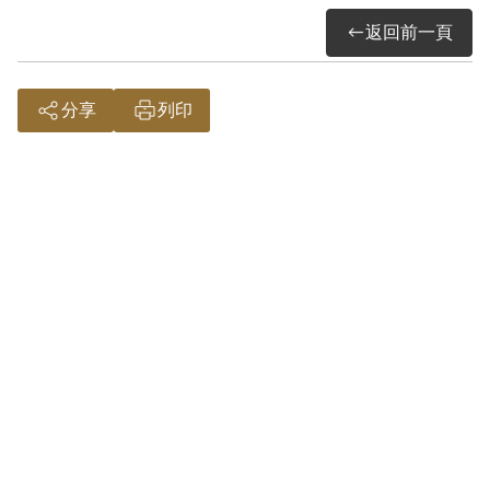
其於1999年11月向補償基金會提出申請，
返回前一頁
2002年1月經第2屆第16次臨時董事會審核
通過予以補償。補償理由為原判決認定其
明知林金木為匪諜而不告密檢舉，係以其
分享
列印
於偵審中之自白為唯一依據。惟其於審理
中否認，原判決未詳予查證敘明，此外無
其他具體佐證，故認本案非有實據。
2018年12月經促轉會公告撤銷判決處分。