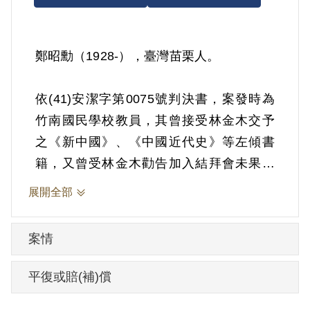
鄭昭勳（1928-），臺灣苗栗人。
依(41)安潔字第0075號判決書，案發時為
竹南國民學校教員，其曾接受林金木交予
之《新中國》、《中國近代史》等左傾書
籍，又曾受林金木勸告加入結拜會未果，
明知其為匪諜而不告密檢舉。1951年7月4
展開全部
日被羈押。1951年經臺灣省保安司令部以
《戡亂時期檢肅匪諜條例》第9條「明知為
案情
匪諜而不告密檢舉」判處有期徒刑4年。
1955年3月16日假釋。
平復或賠(補)償