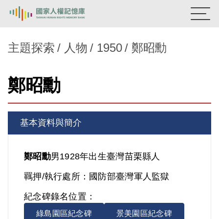
:::
國家人權記憶庫
主題探索
人物
1950
鄭昭勳
熱門關鍵字：
陳孟和
李舜治
鹿窟事件
安康接待室
鄭昭勳
新生訓導處
蛋殼畫
送物單
主題探索
基本資料與簡介
背景知識
關於我們
鄭昭勳
男
1928年出生
臺灣
苗栗縣人
羈押/執行處所：
國防部臺灣軍人監獄
意見信箱
紀念碑錄名位置：
綠島園區紀念碑
景美園區紀念碑