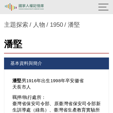
:::
國家人權記憶庫
主題探索
人物
1950
潘堅
熱門關鍵字：
陳孟和
李舜治
鹿窟事件
安康接待室
潘堅
新生訓導處
蛋殼畫
送物單
主題探索
基本資料與簡介
背景知識
關於我們
潘堅
男
1916年出生
1998年卒
安徽省
天長市人
意見信箱
羈押/執行處所：
臺灣省保安司令部、原臺灣省保安司令部新
生訓導處（綠島）、臺灣省生產教育實驗所