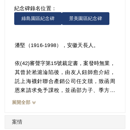
紀念碑錄名位置：
綠島園區紀念碑
景美園區紀念碑
潘堅（1916-1998），安徽天長人。
依(42)審聲字第15號裁定書，案發時無業，
其曾於淞滬淪陷後，由友人鈕師愈介紹，
託上海襪針聯合產銷公司任文牘，致函周
恩來請求免予課稅，並函邵力子、季方求
職。1952年3月17日被羈押。1953年經臺
展開全部
灣省保安司令部以《戡亂時期檢肅匪諜條
例》第8條第1項第2款裁定交付感化，其期
案情
間另以命令定之。1953年2月24日交付感