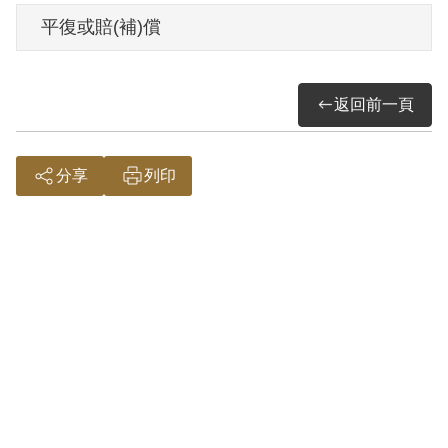
化。1956年10月6日開釋。
平復或賠(補)償
其家屬'於1999年7月向補償基金會提出申
返回前一頁
請，2001年11月經第2屆第12次董監事會
審核通過予以補償。補償理由為原裁定以
其函邵力子、季方求職，言詞荒謬，具見
分享
列印
思想不正，而予交付感化，屬言論思想層
次問題，故認本案非有實據。
2018年12月經促轉會公告撤銷判決處分。