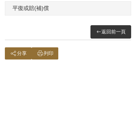
第二案：依(65)諫判字第38號判決書，案發
平復或賠(補)償
時為大元精密工業股份有限公司警衛，其
曾因書寫反動文字，經前陸軍供應司令部
返回前一頁
判處交付感化3年。執行期滿後，仍不知悛
悔，復在其服務之桃園縣楊梅鎮幼獅工業
區大元精密股份有限公司大門口，當眾發
分享
列印
表「三民主義不好，共產主義好，毛××
好」，又在該公司餐廳進餐時，向員工發
表「毛××實行馬克思共產主義是對的。」
等頌匪言論。1976年2月11日被羈押。
1976年經臺灣警備總司令部以《懲治叛亂
條例》第7條「連續以演說為有利於叛徒之
宣傳」判處有期徒刑7年。1983年2月10日
刑滿開釋。