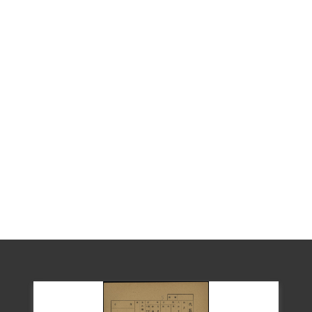
其於2001年5月向補償基金會提出申請，
2002年8月經第2屆第21次董監事會審核通
過予以補償。第一案補償理由為原判決認
定其書寫反動文字，犯情雖屬輕微，惟其
思想不正，應予交付感化，屬言論思想層
次問題，故認本案非有實據。第二案補償
理由為原判決認定其連續以演說為有利於
叛徒之宣傳，係以其發表「三民主義不
好，共產主義好」等言論，屬言論思想層
次問題，故認本案非有實據。
2019年5月經促轉會公告撤銷判決處分。