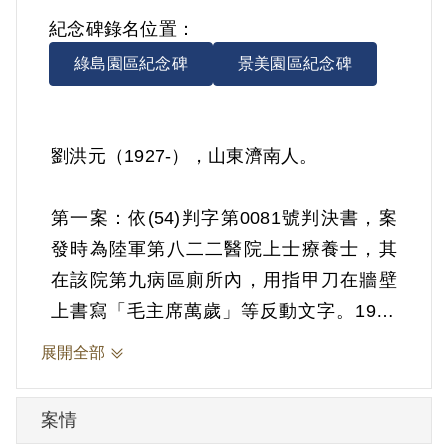
紀念碑錄名位置：
綠島園區紀念碑
景美園區紀念碑
劉洪元（1927-），山東濟南人。
第一案：依(54)判字第0081號判決書，案
發時為陸軍第八二二醫院上士療養士，其
在該院第九病區廁所內，用指甲刀在牆壁
上書寫「毛主席萬歲」等反動文字。1965
年8月10日被羈押。1965年經陸軍供應司令
展開全部
部以《戡亂時期檢肅匪諜條例》第8條第1
項第2款判處交付感化3年。1968年10月24
案情
日交付感化。1971年11月18日開釋。