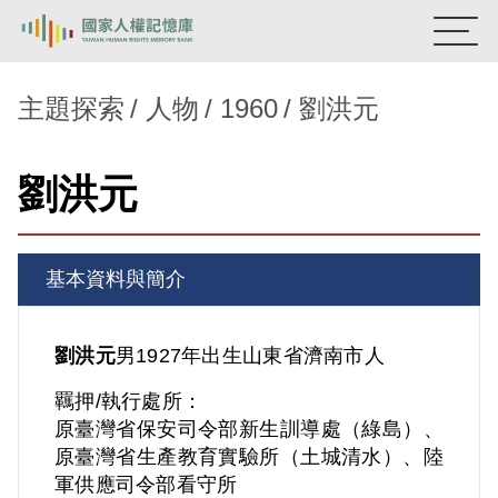
:::
國家人權記憶庫
主題探索
人物
1960
劉洪元
熱門關鍵字：
陳孟和
李舜治
鹿窟事件
安康接待室
劉洪元
新生訓導處
蛋殼畫
送物單
主題探索
基本資料與簡介
背景知識
關於我們
劉洪元
男
1927年出生
山東省
濟南市人
羈押/執行處所：
意見信箱
原臺灣省保安司令部新生訓導處（綠島）、
原臺灣省生產教育實驗所（土城清水）、陸
軍供應司令部看守所