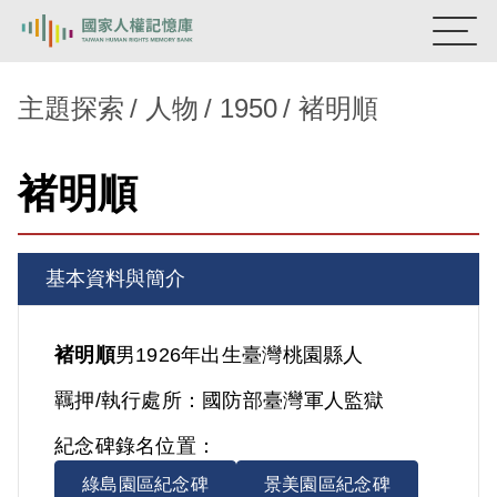
:::
國家人權記憶庫
主題探索
人物
1950
褚明順
熱門關鍵字：
陳孟和
李舜治
鹿窟事件
安康接待室
褚明順
新生訓導處
蛋殼畫
送物單
主題探索
基本資料與簡介
背景知識
關於我們
褚明順
男
1926年出生
臺灣
桃園縣人
羈押/執行處所：
國防部臺灣軍人監獄
意見信箱
紀念碑錄名位置：
綠島園區紀念碑
景美園區紀念碑