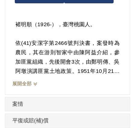
褚明順（1926-），臺灣桃園人。
依(41)安潔字第2466號判決書，案發時為
農民，其在游則智家中由陳阿益介紹，參
加匪黨組織，先後開會3次，由鄭明傳、吳
阿墩演講匪黨土地政策。1951年10月21日
被羈押。1952年經臺灣省保安司令部以
展開全部
《懲治叛亂條例》第5條「參加叛亂之組
織」判處有期徒刑12年。1963年10月20日
案情
刑滿開釋。
平復或賠(補)償
其於1999年5月向補償基金會提出申請，