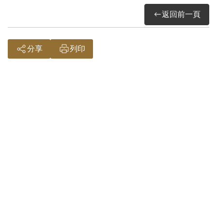
2001年4月經第2屆第6次臨時董事會審核通
返回前一頁
過予以補償。補償理由為原判決認定其參
加叛亂之組織，係以其之自白、同案被告
邱木舜、吳清溪及證人楊阿木等之供述為
分享
列印
據。惟其於審理中否認，且原判決對其所
參加組織之性質與目的均未詳查敘明，此
外無其他具體佐證，故認本案非有實據。
2018年10月經促轉會公告撤銷判決處分。