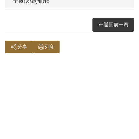
平復或賠(補)償
請，1999年12月經第1屆第10次董事會決
議不予補償。其家屬於1999年8月再次提出
返回前一頁
申請，2001年11月經第2屆第12次董監事
會審核通過予以補償。補償理由為原判決
認定其參加叛亂之組織，係以其偵查中之
分享
列印
自白為據。惟其於審理中否認，原判決僅
以「初供近真」而加論罪，未予詳查敘
明，此外復無其他具體佐證，故認非有實
據。
2018年10月經促轉會公告撤銷判決處分。