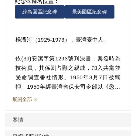
紀念碑錄名位置：
綠島園區紀念碑
景美園區紀念碑
楊潘河（1925-1973），臺灣臺中人。
依(39)安潔字第1293號判決書，案發時為
技術員，其係劉占顯之親戚，加入共黨並
受命調查番社情形。1950年3月7日被羈
押。1950年經臺灣省保安司令部以《懲治
叛亂條例》第5條「參加叛亂之組織」判處
展開全部
有期徒刑10年。1960年3月6日刑期結束，
3月31日開釋。
案情
其家屬於1999年4月向補償基金會提出申