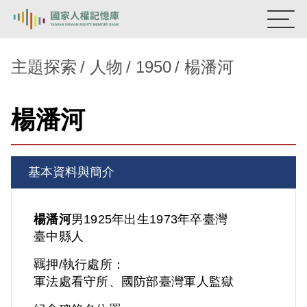
:::
國家人權記憶庫
主題探索
人物
1950
楊潘河
熱門關鍵字：
陳孟和
李舜治
鹿窟事件
安康接待室
楊潘河
新生訓導處
蛋殼畫
送物單
主題探索
基本資料與簡介
背景知識
關於我們
楊潘河
男
1925年出生
1973年卒
臺灣
臺中縣人
意見信箱
羈押/執行處所：
軍法處看守所、國防部臺灣軍人監獄