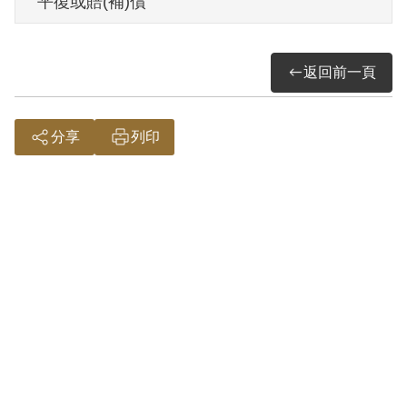
平復或賠(補)償
其於1999年4月向補償基金會提出申請，
2000年9月經第1屆第6次臨時董事會審核通
返回前一頁
過予以補償。補償理由為其任職共匪機關
遼河日報印刷工人，但堅稱並未參加匪
黨，原審以匪組織嚴密非參加其組織何能
分享
列印
在匪機構工作，以推定其參加匪組織，證
據顯有瑕疵，因此難認田君有參加叛亂之
組織之星為，故認非有實據。
2018年10月經促轉會公告撤銷判決處分。