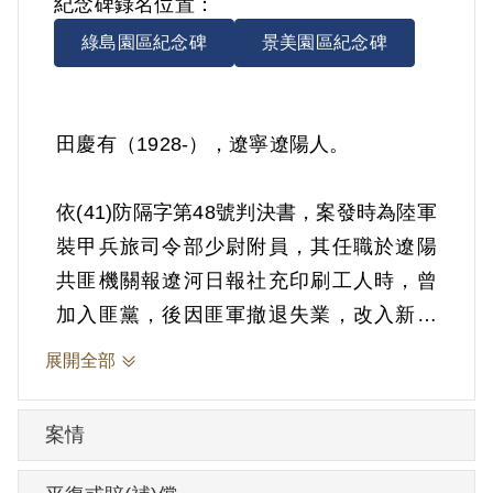
紀念碑錄名位置：
綠島園區紀念碑
景美園區紀念碑
田慶有（1928-），遼寧遼陽人。
依(41)防隔字第48號判決書，案發時為陸軍
裝甲兵旅司令部少尉附員，其任職於遼陽
共匪機關報遼河日報社充印刷工人時，曾
加入匪黨，後因匪軍撤退失業，改入新一
軍教導總隊。1951年11月29日被羈押。
展開全部
1952年經國防部以《懲治叛亂條例》第5條
「參加叛亂之組織」判處有期徒刑10年。
案情
1961年11月28日刑期結束。