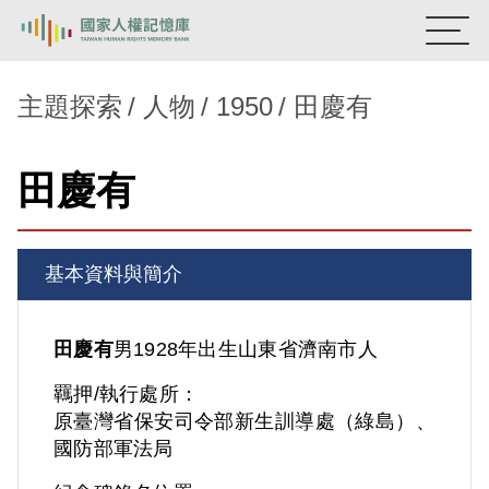
:::
國家人權記憶庫
主題探索
人物
1950
田慶有
熱門關鍵字：
陳孟和
李舜治
鹿窟事件
安康接待室
田慶有
新生訓導處
蛋殼畫
送物單
主題探索
基本資料與簡介
背景知識
關於我們
田慶有
男
1928年出生
山東省
濟南市人
羈押/執行處所：
意見信箱
原臺灣省保安司令部新生訓導處（綠島）、
國防部軍法局