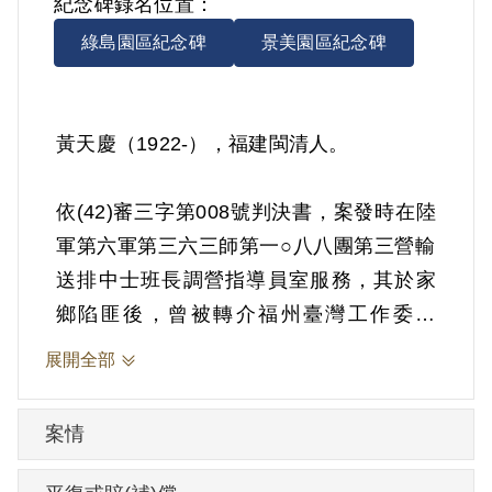
紀念碑錄名位置：
綠島園區紀念碑
景美園區紀念碑
黃天慶（1922-），福建閩清人。
依(42)審三字第008號判決書，案發時在陸
軍第六軍第三六三師第一○八八團第三營輸
送排中士班長調營指導員室服務，其於家
鄉陷匪後，曾被轉介福州臺灣工作委員
會，經派遣乘陸軍第六軍在馬祖白肯島招
展開全部
募新兵機會，應募隨軍來臺擔任策反工
作。1952年5月30日被羈押。1953年經臺
案情
灣省保安司令部以《懲治叛亂條例》第4條
第1項第11款、第4條第2項「煽惑軍人逃叛