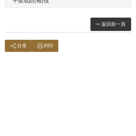
平復或賠(補)償
未遂」判處有期徒刑10年。1962年5月29
日刑滿後移撥勞動教育場所強制工作。
返回前一頁
1964年6月5日開釋。
其於1999年4月向補償基金會提出申請，
分享
列印
2000年8月經第1屆第4次臨時董事會審核通
過予以補償。補償理由為原判所指黃天慶
隨軍來臺時，雖具為匪策反之意，但無具
體行為，且事後悔悟乙節，其雖有策反之
意圖，但尚未著手，難判其有煽惑軍人逃
叛未遂之實，故認非有實據。
2018年12月經促轉會公告撤銷判決處分。