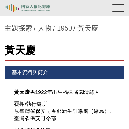
:::
國家人權記憶庫
主題探索
人物
1950
黃天慶
熱門關鍵字：
陳孟和
李舜治
鹿窟事件
安康接待室
黃天慶
新生訓導處
蛋殼畫
送物單
主題探索
基本資料與簡介
背景知識
關於我們
黃天慶
男
1922年出生
福建省
閩清縣人
羈押/執行處所：
意見信箱
原臺灣省保安司令部新生訓導處（綠島）、
臺灣省保安司令部