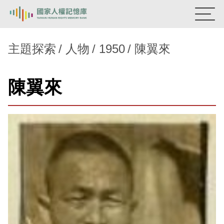
:::
國家人權記憶庫
主題探索
人物
1950
陳翼來
熱門關鍵字：
陳孟和
李舜治
鹿窟事件
安康接待室
陳翼來
新生訓導處
蛋殼畫
送物單
主題探索
背景知識
關於我們
意見信箱