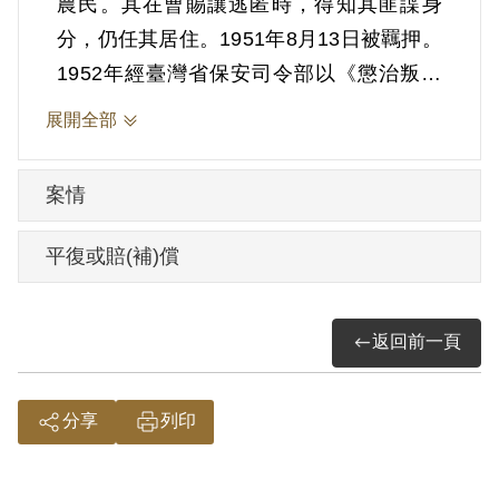
農民。其在曹賜讓逃匿時，得知其匪諜身
分，仍任其居住。1951年8月13日被羈押。
1952年經臺灣省保安司令部以《懲治叛亂
條例》第4條第1項第7款「藏匿叛徒」判處
展開全部
有期徒刑5年，全部財產除酌留其家屬必需
生活費用外沒收之。1956年8月12日刑期結
案情
束，9月7日開釋。
平復或賠(補)償
其家屬於1999年10月向補償基金會提出申
請，2001年8月經第2屆第11次臨時董事會
返回前一頁
審核通過予以補償。補償理由為原判決認
定其藏匿叛徒，係以其於偵查中之自白及
另案被告曹賜讓之供述為據。惟其於審理
分享
列印
中否認明知曹君係逃亡叛徒，原判決未予
詳查敘明，此外無其他具體佐證，故認本