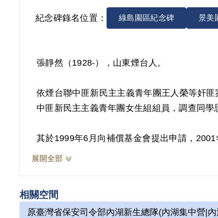
紀念碑錄名位置：
綠島園區紀念碑
景美
張靜然（1928-），山東煙台人。
依煙台聯中匪新民主主義青年團王人榮等奸匪
中匪新民主主義青年團女生組組員，調查同學思想
其於1999年6月向補償基金會提出申請，20
交感訓，係以其之自白及同案被告鄒鑑之供述
展開全部
活動可資佐證，故應認本案非有實據。
相關空間
原臺灣省保安司令部內湖新生總隊(內湖集中營|內