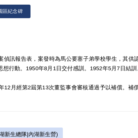
園區紀念碑
案偵訊報告表，案發時為馬公要塞子弟學校學生，其供
行動。1950年8月1日交付感訓。1952年5月7日結訓
01年12月經第2屆第13次董監事會審核通過予以補償
為據。惟原判決對所謂「新民主主義青年團」之組織與
湖新生總隊|內湖新生營)