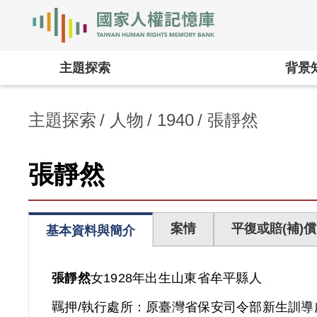
國家人權記憶庫
:::
主題探索
背景
主題探索
人物
1940
張靜然
張靜然
案情
平復或賠(補)償
基本資料與簡介
張靜然
女
1928年出生
山東省
牟平縣人
羈押/執行處所：
原臺灣省保安司令部新生訓導