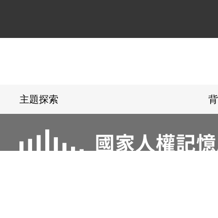
:::
主題探索
背
電話：02-22182438
傳真：02-221824
地址：23150新北市新店區復興路131號