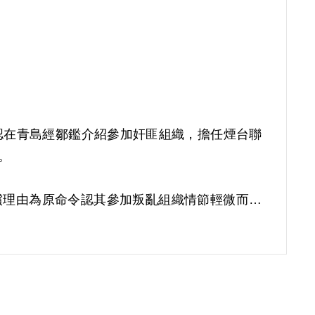
認在青島經鄒鑑介紹參加奸匪組織，擔任煙台聯
。
。補償理由為原命令認其參加叛亂組織情節輕微而發
性質均未見詳予敘明，此外亦無其他具體之叛亂