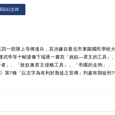
園區紀念碑
為四五四一部隊上等傳達兵，其涉嫌在臺北市東園國民學
漢武帝等十幀遺像下端逐一書寫「政奴—君主的工具」
者」、「政奴兼君主侵略工具」、「帝國的走狗」、「半
例》第7條「以文字為有利於叛徒之宣傳」判處有期徒刑7年
年10月9日開釋。
00年3月經1屆第13次董事會審核通過予以補償。補償