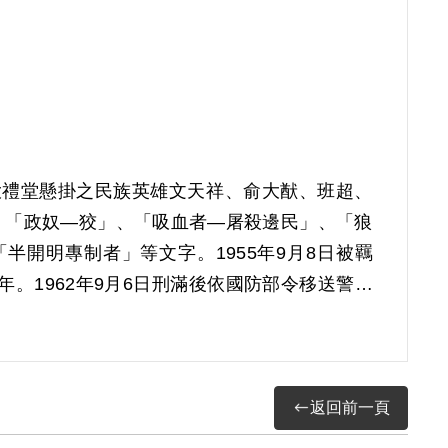
校大禮堂懸掛之民族英雄文天祥、俞大猷、班超、
、「政奴—狡」、「吸血者—屠殺邊民」、「狼
開明專制者」等文字。1955年9月8日被羈
。1962年9月6日刑滿後依國防部令移送警備
理由為本案屬思想言論層次問題，故認非有實據。
返回前一頁