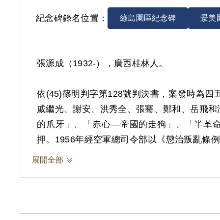
紀念碑錄名位置：
綠島園區紀念碑
景美
張源成（1932-），廣西桂林人。
依(45)篠明判字第128號判決書，案發時
戚繼光、謝安、洪秀全、張騫、鄭和、岳飛和
的爪牙」、「赤心—帝國的走狗」、「半革命
押。1956年經空軍總司令部以《懲治叛亂條
總司令部職業訓導處第三總隊強制工作。1964
展開全部
其於1999年4月向補償基金會提出申請，20
2019年5月經促轉會公告撤銷判決處分。