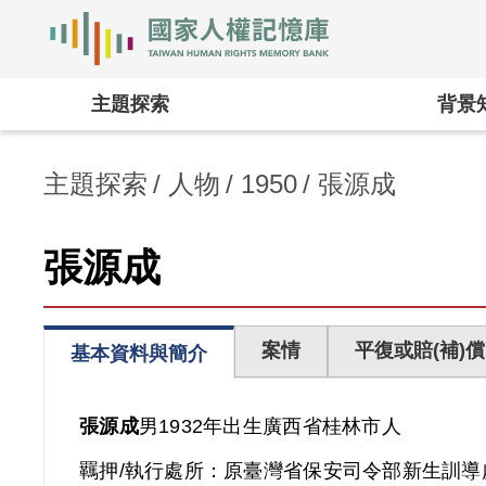
國家人權記憶庫
:::
主題探索
背景
主題探索
人物
1950
張源成
張源成
案情
平復或賠(補)償
基本資料與簡介
張源成
男
1932年出生
廣西省
桂林市人
羈押/執行處所：
原臺灣省保安司令部新生訓導