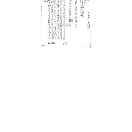
史料
Historical Materials
展開