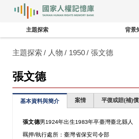
國家人權記憶庫
:::
主題探索
背景
主題探索
人物
1950
張文德
張文德
案情
平復或賠(補)償
基本資料與簡介
張文德
男
1924年出生
1983年卒
臺灣
臺北縣人
羈押/執行處所：
臺灣省保安司令部