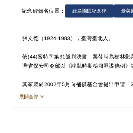
紀念碑錄名位置：
綠島園區紀念碑
景美
張文德（1924-1983），臺灣臺北人。
依(44)審特字第31號判決書，案發時為樹林
灣省保安司令部以《戡亂時期檢肅匪諜條例》第9
其家屬於2002年5月向補償基金會提出申請
不告密檢舉，係以其於警局之自白及共同被告
展開全部
敘明，此外無其他具體佐證，故認本案非有實
2019年2月經促轉會公告撤銷判決處分。