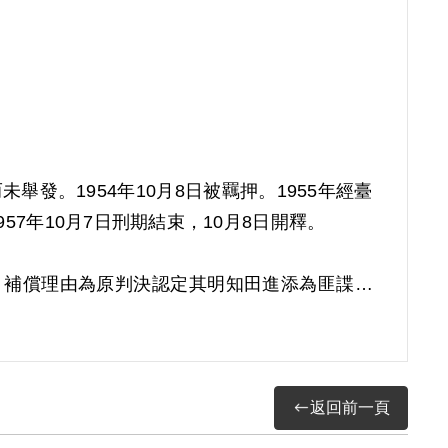
發。1954年10月8日被羈押。1955年經臺
7年10月7日刑期結束，10月8日開釋。
償。補償理由為原判決認定其明知田進添為匪諜而
自始否認知悉田進添為叛徒，原判決未詳予查證
返回前一頁