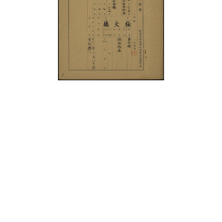
史料
Historical Materials
展開