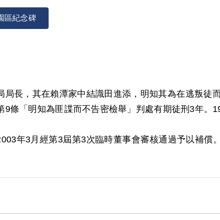
園區紀念碑
郵局局長，其在賴潭家中結識田進添，明知其為在逃叛徒而未舉
條「明知為匪諜而不告密檢舉」判處有期徒刑3年。195
，2003年3月經第3屆第3次臨時董事會審核通過予以補
賴木德警局之供述為據。惟其與賴木德2人於偵審中均
據。