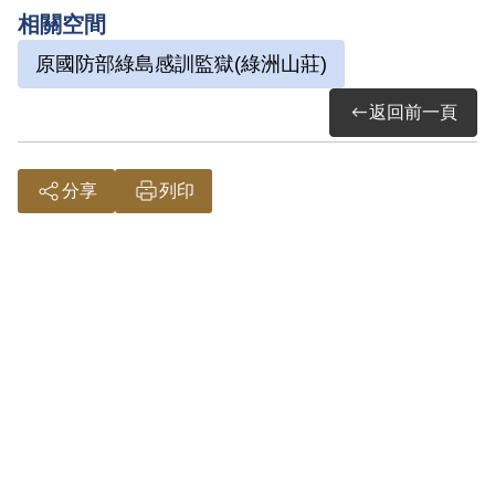
年。1975年經裁定減處有期徒刑8年。
相關空間
1975年8月9日刑滿開釋。
原國防部綠島感訓監獄(綠洲山莊)
其於1999年12月向補償基金會提出申請，
返回前一頁
2001年4月經第2屆第6次臨時董事會審核通
過予以補償。補償理由為原判決認定其預
分享
列印
備以非法之方法顛覆政府，僅有其之自白
及同案被告呂明德之供述為據。惟審理中
其等2人均否認，並抗辯自白係遭刑求，原
判決未詳加調查，此外無其他具體佐證，
因此難認其預備意圖以非法之方法顛覆政
府之階段，故認本案非有實據。
2019年5月經促轉會公告撤銷判決處分。