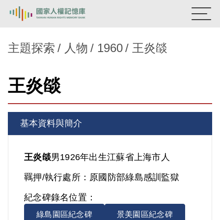
:::
國家人權記憶庫
主題探索
人物
1960
王炎燄
熱門關鍵字：
陳孟和
李舜治
鹿窟事件
安康接待室
王炎燄
新生訓導處
蛋殼畫
送物單
主題探索
基本資料與簡介
背景知識
關於我們
王炎燄
男
1926年出生
江蘇省
上海市人
羈押/執行處所：
原國防部綠島感訓監獄
意見信箱
紀念碑錄名位置：
綠島園區紀念碑
景美園區紀念碑