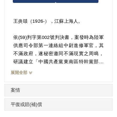
王炎燄（1926-），江蘇上海人。
依(59)判字第002號判決書，案發時為陸軍
供應司令部第一連絡組中尉進修軍官，其
不滿政府，遂秘密邀同不滿現實之周鳴，
研議建立「中國共產黨東南區特幹黨部臺
灣分部第十二支部」，並擬自任書記，拉
展開全部
攏失意人員，及繕印該非法組織之學習
證、反動標語等情。1967年8月10日被羈
案情
押。1969年經陸軍訓練作戰發展司令部以
《懲治叛亂條例》第2條第3項「共同預備
平復或賠(補)償
以非法之方法顛覆政府」判處有期徒刑12