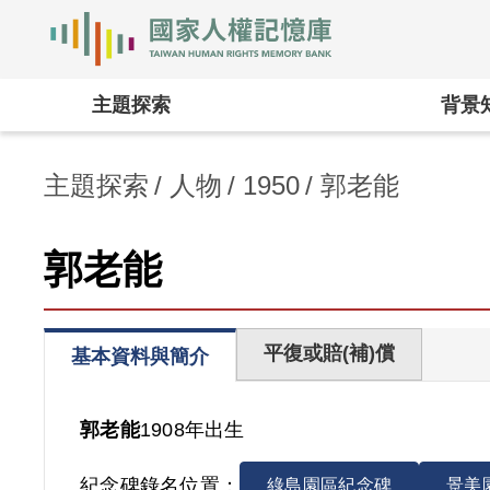
國家人權記憶庫
:::
主題探索
背景
主題探索
人物
1950
郭老能
郭老能
平復或賠(補)償
基本資料與簡介
郭老能
1908年出生
紀念碑錄名位置：
綠島園區紀念碑
景美