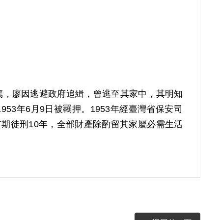
甚篤，廖因逃避政府追緝，曾逃至其家中，其明知
53年6月9日被羈押。1953年經臺灣省保安司
有期徒刑10年，全部財產除酌留其家屬必需生活
1屆第8次臨時董事會審核通過予以補償。補償理由
，且縱如原判決所認定其曾於警務處供認「因見
暫住」等語，惟並未敘明廖君究因何事被抓，則
實據。