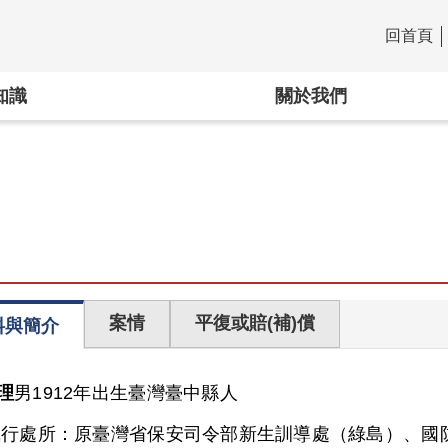
回首頁
:::
知識
關於我們
案情
平復或賠(補)償
料與簡介
理
男
1912年出生
臺灣
臺中縣人
執行處所：
原臺灣省保安司令部新生訓導處（綠島）、國