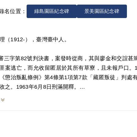
錄名位置：
綠島園區紀念碑
景美園區紀念碑
理（1912-），臺灣臺中人。
2)審三字第82號判決書，案發時從商，其與廖金和交誼
匪案逃亡，而允收留匿居於其所有草寮，且未報戶口。19
《懲治叛亂條例》第4條第1項第7款「藏匿叛徒」判處
收之。1963年6月8日刑滿開釋。
999年4月向補償基金會提出申請，2000年11月經第
決認定其藏匿叛徒，惟其於原審否認明知廖金和等為匪
往來複雜，詢據廖金和告知因臺中警局要抓他，所以來
此供述遽以認定其明知廖金和等為匪，故應認本案非有