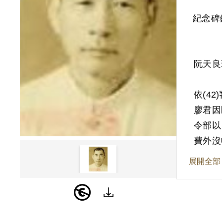
紀念碑
阮天良
依(4
廖君因
令部以
費外沒
展開全部
其於1
為原判
廖匪等
亦難以