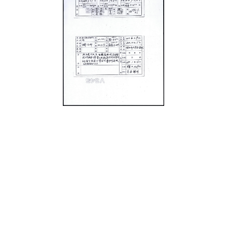
史料
Historical Materials