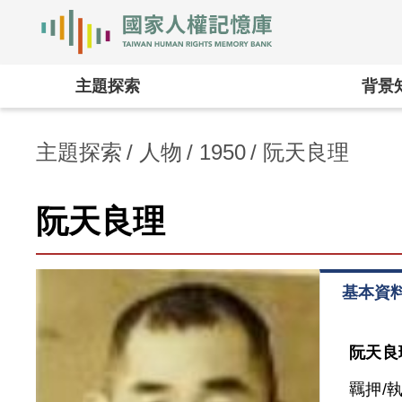
國家人權記憶庫
:::
主題探索
背景
主題探索
人物
1950
阮天良理
阮天良理
基本資
阮天良
羈押/