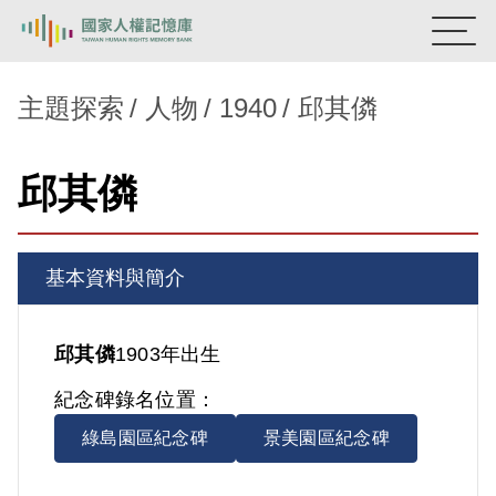
:::
國家人權記憶庫
主題探索
人物
1940
邱其僯
熱門關鍵字：
陳孟和
李舜治
鹿窟事件
安康接待室
邱其僯
新生訓導處
蛋殼畫
送物單
主題探索
基本資料與簡介
背景知識
關於我們
邱其僯
1903年出生
紀念碑錄名位置：
意見信箱
綠島園區紀念碑
景美園區紀念碑