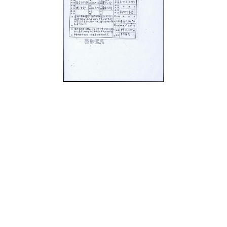
史料
Historical Materials
展開