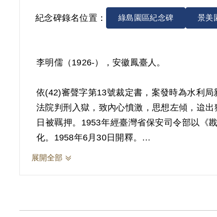
紀念碑錄名位置：
綠島園區紀念碑
景美
李明儒（1926-），安徽鳳臺人。
依(42)審聲字第13號裁定書，案發時為水
法院判刑入獄，致內心憤激，思想左傾，迨出獄
日被羈押。1953年經臺灣省保安司令部以《戡
化。1958年6月30日開釋。
展開全部
其於1999年4月向補償基金會提出申請，2
動書籍，思想偏激，不滿政府，顯已意志動搖
2018年12月經促轉會公告撤銷判決處分。