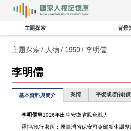
國家人權記憶庫
:::
主題探索
背景
主題探索
人物
1950
李明儒
李明儒
案情
平復或賠(補)償
基本資料與簡介
李明儒
男
1926年出生
安徽省
鳳台縣人
羈押/執行處所：
原臺灣省保安司令部新生訓導