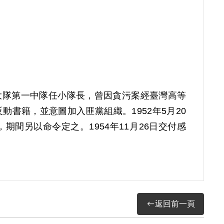
一大隊第一中隊任小隊長，曾因貪污案經臺灣高等
書籍，並意圖加入匪黨組織。1952年5月20
期間另以命令定之。1954年11月26日交付感
償理由為原裁定認定其閱讀《唯物史觀精義》等反
認本案非有實據。
返回前一頁