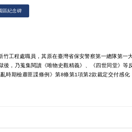
園區紀念碑
利局新竹工程處職員，其原在臺灣省保安警察第一總隊第
後，乃蒐集閱讀《唯物史觀精義》、《四世同堂》等反動
亂時期檢肅匪諜條例》第8條第1項第2款裁定交付感化，
001年6月經第2屆第7次董監事會審核通過予以補償。補
，受毒頗深，而予交付感化，屬言論思想層次問題，故