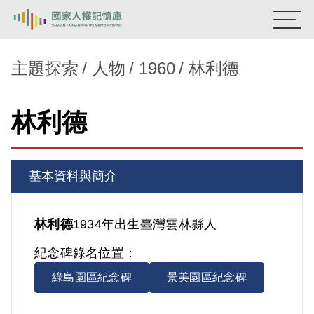
:::
國家人權記憶庫
主題探索
人物
1960
林利德
熱門關鍵字：
陳孟和
李舜治
鹿窟事件
安康接待室
林利德
新生訓導處
蛋殼畫
送物單
主題探索
基本資料與簡介
背景知識
關於我們
林利德
1934年出生
臺灣
雲林縣人
紀念碑錄名位置：
意見信箱
綠島園區紀念碑
景美園區紀念碑