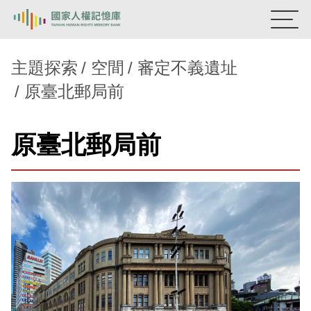
:::
國家人權記憶庫
主題探索
空間
審定不義遺址
原臺北郵局前
熱門關鍵字：
陳孟和
李舜治
鹿窟事件
安康接待室
新生訓導處
蛋殼畫
送物單
原臺北郵局前
主題探索
背景知識
關於我們
意見信箱