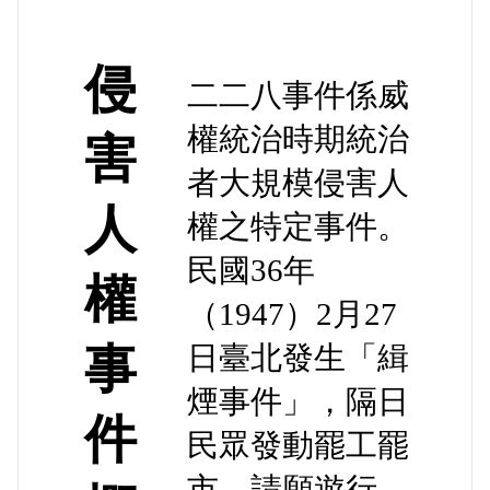
侵
二二八事件係威
權統治時期統治
害
者大規模侵害人
人
權之特定事件。
民國36年
權
（1947）2月27
事
日臺北發生「緝
煙事件」，隔日
件
民眾發動罷工罷
市、請願遊行。