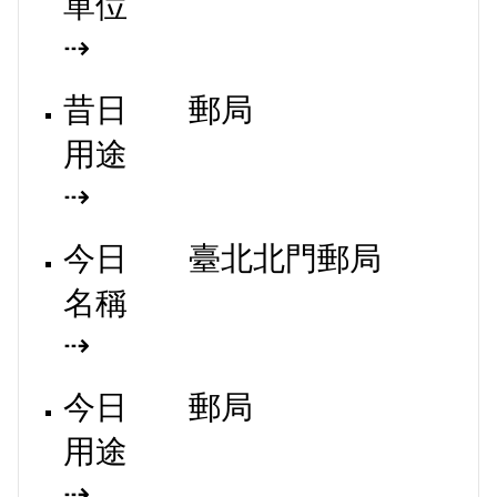
單位
⇢
昔日
郵局
用途
⇢
今日
臺北北門郵局
名稱
⇢
今日
郵局
用途
⇢