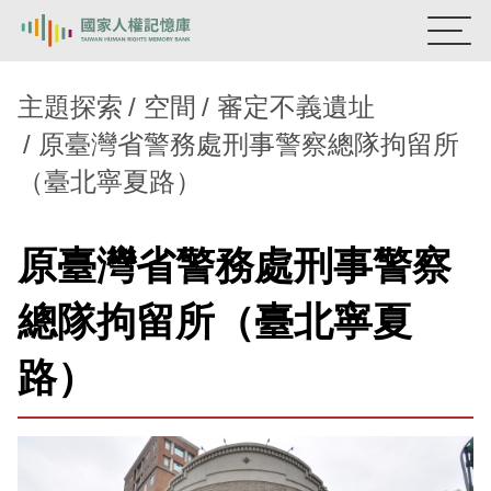
:::
國家人權記憶庫
主題探索
空間
審定不義遺址
原臺灣省警務處刑事警察總隊拘留所
熱門關鍵字：
陳孟和
李舜治
鹿窟事件
安康接待室
（臺北寧夏路）
新生訓導處
蛋殼畫
送物單
主題探索
原臺灣省警務處刑事警察
背景知識
總隊拘留所（臺北寧夏
關於我們
路）
意見信箱