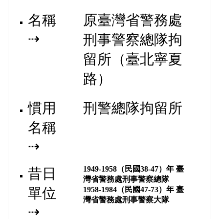
名稱
原臺灣省警務處
⇢
刑事警察總隊拘
留所（臺北寧夏
路）
慣用
刑警總隊拘留所
名稱
⇢
1949-1958
（
民國38-47
）年 臺
昔日
灣省警務處刑事警察總隊
單位
1958-1984
（
民國47-73
）年 臺
灣省警務處刑事警察大隊
⇢