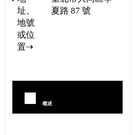
址、
夏路 87 號
地號
或位
置⇢
■
概述