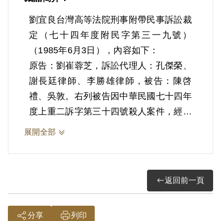
劉宜良台灣高等法院刑事附帶民事訴訟裁
定（七十四年度附民字第三一九號）
（1985年6月3日），內容如下：
原告：劉崔蓉芝，訴訟代理人：孔傑榮、
謝長廷律師、李勝雄律師，被告：陳啓
禮、吳敦。右列被告因中華民國七十四年
度上重二訴字第三十四號殺人案件，經原
告提起請求損害賠償之附帶民事訴訟，核
展開全部
其內容確係繁雜非經常久時日不能終結其
審判，爰依刑事訴訟法第五百零四條第一
項，將本件移送本院民事庭，特此裁定。
返回前一頁
右正本證明與原本無異。本件不得抗告。
分享
列印