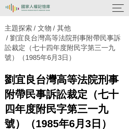
:::
國家人權記憶庫
主題探索
文物
其他
劉宜良台灣高等法院刑事附帶民事訴
熱門關鍵字：
陳孟和
李舜治
鹿窟事件
安康接待室
訟裁定（七十四年度附民字第三一九
新生訓導處
蛋殼畫
送物單
號）（1985年6月3日）
主題探索
背景知識
劉宜良台灣高等法院刑事
關於我們
附帶民事訴訟裁定（七十
意見信箱
四年度附民字第三一九
號）（1985年6月3日）