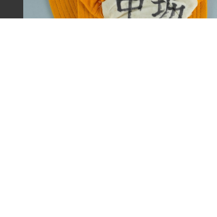
王康德聲援「中壢事件」帽子之二（1977年）
:::
主題探索
背