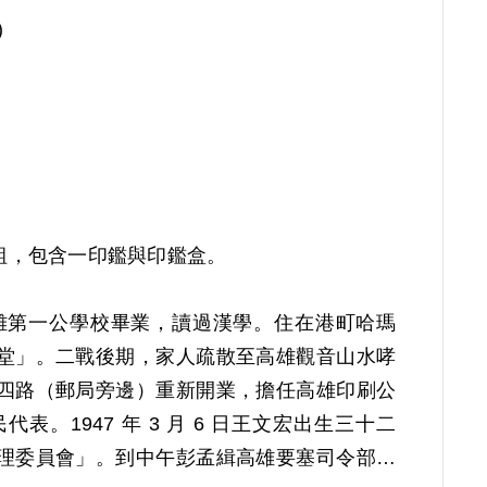
)
組，包含一印鑑與印鑑盒。
代高雄第一公學校畢業，讀過漢學。住在港町哈瑪
堂」。二戰後期，家人疏散至高雄觀音山水哮
四路（郵局旁邊）重新開業，擔任高雄印刷公
。1947 年 3 月 6 日王文宏出生三十二
理委員會」。到中午彭孟緝高雄要塞司令部軍