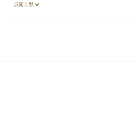
隊下山圍攻市政府、高雄火車站、和高雄中學。
展開全部
一百多位同仁，被士兵投手榴彈、長短槍射擊、
人從愛河和市政府後面逃出。4 日之後，大兒
下最後一口棺材，隔天雇用人力板車與阿公到市
州廳（現在地方法院）發現 5 輛疊滿屍體的
漬、顏面變形的屍堆裏，找到王平水的屍體，再
先生 1947年3 月 6 日早上體面紳士裝扮出門
錢包、金懷錶、皮鞋盡被扒走。王蕭受葉歷盡苦
本、巴西等國。