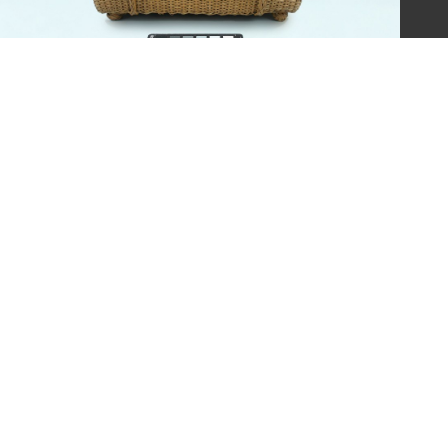
施月霞買給劉美虹之藤籃
意見信箱